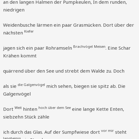
an den langen Halmen der Pumpkeulen, In dem runden,
niedrigen
Weidenbusche lärmen ein paar Grasmücken. Dort über der
Kiefer
nächsten
Brachvögel
Meisen
jagen sich ein paar Rohramseln
. Eine Schar
Krähen kommt
quärrend über den See und strebt dem Walde zu. Doch
die Galgenvögel
als sie
mich sehen, biegen sie spitz ab. Die
Galgenvögel
Weit
hoch über dem See
Dort
hinten
eine lange Kette Enten,
siebzehn Stück zähle
vor mir
ich durch das Glas. Auf der Sumpfwiese dort
steht
langbeinig